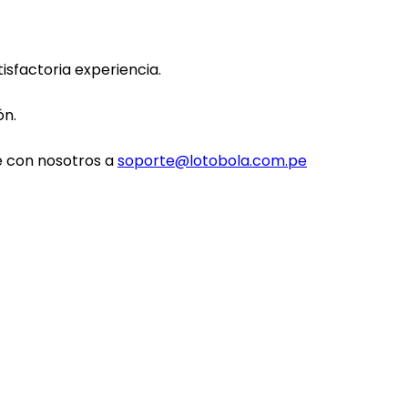
sfactoria experiencia.
ón.
e con nosotros a
soporte@lotobola.com.pe